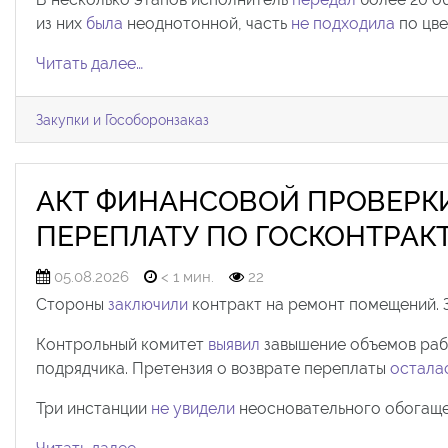
из них
была
неоднотонной, часть
не подходила
по цве
Читать далее…
Закупки и Гособоронзаказ
АКТ ФИНАНСОВОЙ ПРОВЕРКИ
ПЕРЕПЛАТУ ПО ГОСКОНТРАК
05.08.2026
< 1 мин.
22
Стороны
заключили
контракт на ремонт помещений. 
Контрольный комитет
выявил
завышение объемов раб
подрядчика. Претензия о возврате переплаты
осталас
Три инстанции
не увидели
неосновательного обогаще