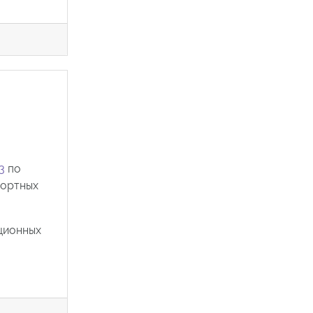
3
по
портных
ационных