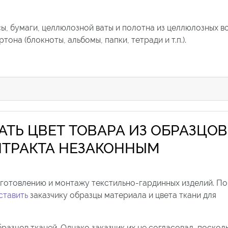
ы, бумаги, целлюлозной ваты и полотна из целлюлозных в
она (блокноты, альбомы, папки, тетради и т.п.).
АТЬ ЦВЕТ ТОВАРА ИЗ ОБРАЗЦОВ
ОНТРАКТА НЕЗАКОННЫМ
зготовлению и монтажу текстильно-гардинных изделий. П
ставить
заказчику образцы материала и цвета ткани для
разцов тканей. Однако заказчик их не согласовал, посколь