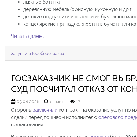
лыжные ботинки;
деревянную мебель (офисную, кухонную и др.);
детские подгузники и пеленки из бумажной масс
канцелярские принадлежности из бумаги или карт
Читать далее…
Закупки и Гособоронзаказ
ГОСЗАКАЗЧИК НЕ СМОГ ВЫБР
СУД ПОСЧИТАЛ ОТКАЗ ОТ К
05.08.2026
< 1 мин.
12
Стороны
заключили
контракт на оказание услуг по и
сделки перед пошивом исполнителю
следовало пред
согласования.
В несколько этапов исполнитель
передал
более 20 об