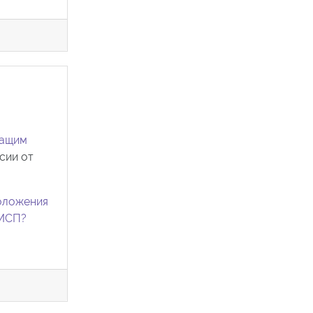
жащим
сии от
оложения
СМСП?