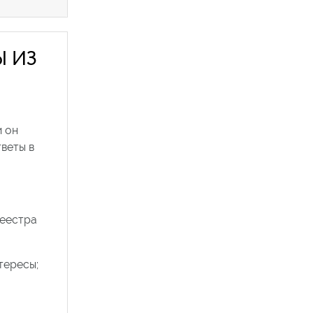
Ы ИЗ
и он
веты в
реестра
тересы;