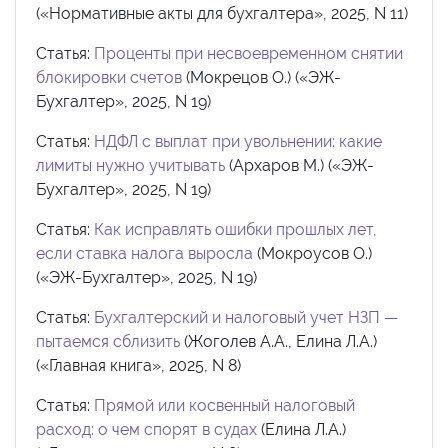
(«Нормативные акты для бухгалтера», 2025, N 11)
Статья:
Проценты при несвоевременном снятии
блокировки счетов
(Мокрецов О.) («ЭЖ-
Бухгалтер», 2025, N 19)
Статья:
НДФЛ с выплат при увольнении: какие
лимиты нужно учитывать
(Архаров М.) («ЭЖ-
Бухгалтер», 2025, N 19)
Статья:
Как исправлять ошибки прошлых лет,
если ставка налога выросла
(Мокроусов О.)
(«ЭЖ-Бухгалтер», 2025, N 19)
Статья:
Бухгалтерский и налоговый учет НЗП —
пытаемся сблизить
(Жоголев А.А., Елина Л.А.)
(«Главная книга», 2025, N 8)
Статья:
Прямой или косвенный налоговый
расход: о чем спорят в судах
(Елина Л.А.)