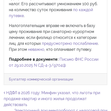
налог. Его рассчитывают умножением 100 руб.
на количество суток проживания
по каждой
путевке
.
Налогоплательщик вправе не включать в базу
цену проживания при санаторно-курортном
лечении, если физлицо относится к категории
лиц, для которых
предусмотрено послабление
.
При этом
неважно
, кто оплачивает путевку.
Подробнее в документе:
Письмо ФНС России
от 29.10.2025 N СД-4-3/9704@
Бухгалтер коммерческой организации
Навигация по записям
НДФЛ в 2026 году: Минфин указал, что льготы при
продаже квартир и иного жилья продолжат
действовать
Электронный документооборот с налоговой при