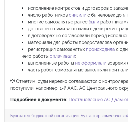
исполнение контрактов и договоров с заказ
число работников
снизили
с 65 человек до 5 
многие самозанятые ранее
были
работниками
договоры с ними заключали в день регистрац
в договорах не согласовали период исполнени
материалы для работы предоставляла органи
регистрация самозанятых
происходила
с одн
чего работы
оплачивали
;
выполненные работы
не оформляли
вовремя 
часть работ самозанятые выполняли при нали
💡 Отметим, суды нередко соглашаются с контролер
поступили, например, 1-й ААС, АС Центрального окру
Подробнее в документе:
Постановление АС Дальнев
Бухгалтер бюджетной организации
,
Бухгалтер коммерческо