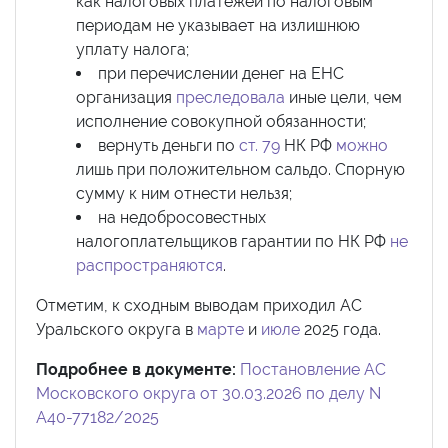
как налоговых платежей по налоговым
периодам не указывает на излишнюю
уплату налога;
при перечислении денег на ЕНС
организация
преследовала
иные цели, чем
исполнение совокупной обязанности;
вернуть деньги по
ст. 79
НК РФ
можно
лишь при положительном сальдо. Спорную
сумму к ним отнести нельзя;
на недобросовестных
налогоплательщиков гарантии по НК РФ
не
распространяются
.
Отметим, к сходным выводам приходил АС
Уральского округа в
марте
и
июле
2025 года.
Подробнее в документе:
Постановление АС
Московского округа от 30.03.2026 по делу N
А40-77182/2025