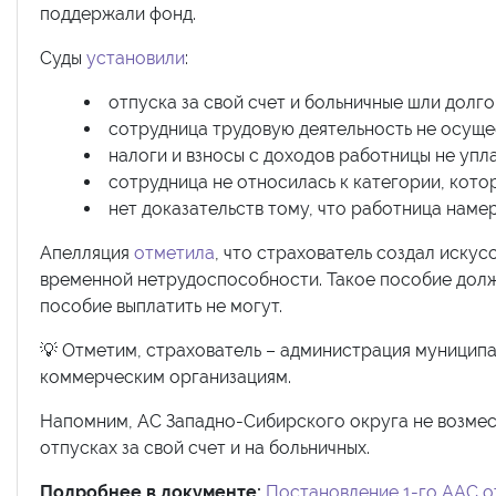
поддержали фонд.
Суды
установили
:
отпуска за свой счет и больничные шли долго
сотрудница трудовую деятельность не осущес
налоги и взносы с доходов работницы не упл
сотрудница не относилась к категории, кото
нет доказательств тому, что работница намер
Апелляция
отметила
, что страхователь создал иску
временной нетрудоспособности. Такое пособие долж
пособие выплатить не могут.
💡 Отметим, страхователь – администрация муниципа
коммерческим организациям.
Напомним, АС Западно-Сибирского округа не возмест
отпусках за свой счет и на больничных.
Подробнее в документе:
Постановление 1-го ААС от