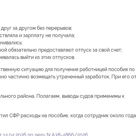
 друг за другом без перерывов;
твляла и зарплату не получала;
ачивались;
рой обязательно предоставляют отпуск за свой счет;
евалась выйти из этих отпусков.
сственную ситуацию для получения работницей пособия по
но частично возмещать утраченный заработок. При его о
льного района. Полагаем, выводы судов применимы к
ил СФР расходы на пособие, когда сотрудник около года
 14.04.2026 по делу N А38-4866/2026