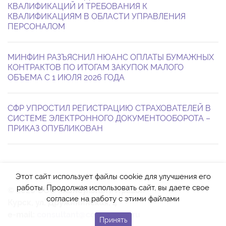
КВАЛИФИКАЦИЙ И ТРЕБОВАНИЯ К
КВАЛИФИКАЦИЯМ В ОБЛАСТИ УПРАВЛЕНИЯ
ПЕРСОНАЛОМ
МИНФИН РАЗЪЯСНИЛ НЮАНС ОПЛАТЫ БУМАЖНЫХ
КОНТРАКТОВ ПО ИТОГАМ ЗАКУПОК МАЛОГО
ОБЪЕМА С 1 ИЮЛЯ 2026 ГОДА
СФР УПРОСТИЛ РЕГИСТРАЦИЮ СТРАХОВАТЕЛЕЙ В
СИСТЕМЕ ЭЛЕКТРОННОГО ДОКУМЕНТООБОРОТА –
ПРИКАЗ ОПУБЛИКОВАН
Этот сайт использует файлы cookie для улучшения его
работы. Продолжая использовать сайт, вы даете свое
© 2026 ООО «Консультант-Право»
согласие на работу с этими файлами
Курск, ул. Дружининская, 4
e-mail:
consultant@cons-pravo.ru
Принять