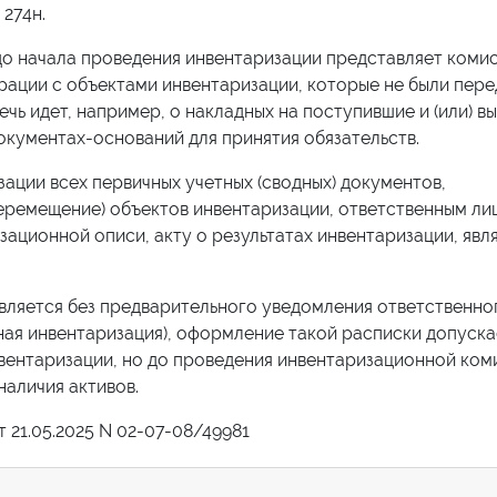
274н.
до начала проведения инвентаризации представляет коми
ации с объектами инвентаризации, которые не были пере
ечь идет, например, о накладных на поступившие и (или) 
окументах-оснований для принятия обязательств.
ации всех первичных учетных (сводных) документов,
еремещение) объектов инвентаризации, ответственным ли
зационной описи, акту о результатах инвентаризации, яв
вляется без предварительного уведомления ответственно
пная инвентаризация), оформление такой расписки допуска
нвентаризации, но до проведения инвентаризационной ком
наличия активов.
21.05.2025 N 02-07-08/49981