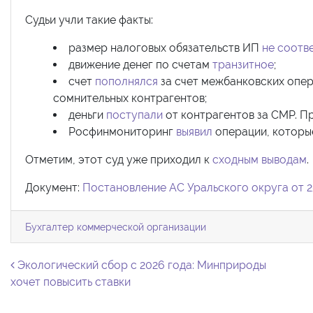
Судьи учли такие факты:
размер налоговых обязательств ИП
не соотв
движение денег по счетам
транзитное
;
счет
пополнялся
за счет межбанковских опера
сомнительных контрагентов;
деньги
поступали
от контрагентов за СМР. Пр
Росфинмониторинг
выявил
операции, которые
Отметим, этот суд уже приходил к
сходным выводам
.
Документ:
Постановление АС Уральского округа от 2
Бухгалтер коммерческой организации
Навигация по записям
Экологический сбор с 2026 года: Минприроды
хочет повысить ставки