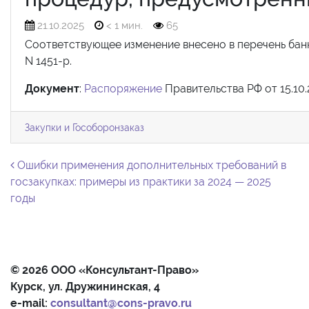
21.10.2025
< 1 мин.
65
Соответствующее изменение внесено в перечень банк
N 1451-р.
Документ
:
Распоряжение
Правительства РФ от 15.10.
Закупки и Гособоронзаказ
Навигация по записям
Ошибки применения дополнительных требований в
госзакупках: примеры из практики за 2024 — 2025
годы
© 2026 ООО «Консультант-Право»
Курск, ул. Дружининская, 4
e-mail:
consultant@cons-pravo.ru