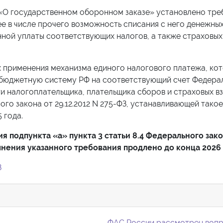
З «О государственном оборонном заказе» установлено тре
е в числе прочего возможность списания с него денежны
нной уплаты соответствующих налогов, а также страховых
х применения механизма единого налогового платежа, ко
 бюджетную систему РФ на соответствующий счет Федера
и налогоплательщика, плательщика сборов и страховых вз
го закона от 29.12.2012 N 275-ФЗ, устанавливающей такое
 года.
я подпункта «а» пункта 3 статьи 8.4 Федерального зак
нения указанного требования продлено до конца 2026 
З
ФАС России рассмотрен вопр