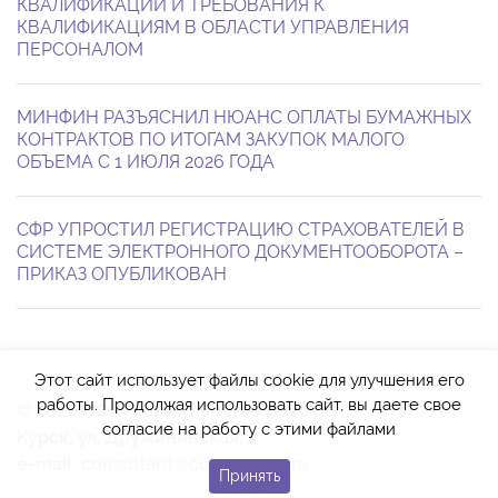
КВАЛИФИКАЦИЙ И ТРЕБОВАНИЯ К
КВАЛИФИКАЦИЯМ В ОБЛАСТИ УПРАВЛЕНИЯ
ПЕРСОНАЛОМ
МИНФИН РАЗЪЯСНИЛ НЮАНС ОПЛАТЫ БУМАЖНЫХ
КОНТРАКТОВ ПО ИТОГАМ ЗАКУПОК МАЛОГО
ОБЪЕМА С 1 ИЮЛЯ 2026 ГОДА
СФР УПРОСТИЛ РЕГИСТРАЦИЮ СТРАХОВАТЕЛЕЙ В
СИСТЕМЕ ЭЛЕКТРОННОГО ДОКУМЕНТООБОРОТА –
ПРИКАЗ ОПУБЛИКОВАН
Этот сайт использует файлы cookie для улучшения его
работы. Продолжая использовать сайт, вы даете свое
© 2026 ООО «Консультант-Право»
согласие на работу с этими файлами
Курск, ул. Дружининская, 4
e-mail:
consultant@cons-pravo.ru
Принять