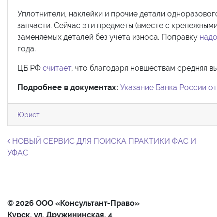
Уплотнители, наклейки и прочие детали одноразово
запчасти. Сейчас эти предметы (вместе с крепежным
заменяемых деталей без учета износа. Поправку
надо
года.
ЦБ РФ
считает
, что благодаря новшествам средняя в
Подробнее в документах:
Указание Банка России от
Юрист
Навигация по записям
НОВЫЙ СЕРВИС ДЛЯ ПОИСКА ПРАКТИКИ ФАС И
УФАС
© 2026 ООО «Консультант-Право»
Курск, ул. Дружининская, 4